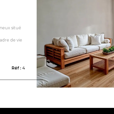
neux situé
VO
adre de vie
cipales :
 avec
nce et grand
isine
Réf :
4
lumineuses ,
ée complète
mentaire.
mensuelles
es communs,
ière : 94
rformance
fage dans