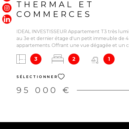
THERMAL ET
COMMERCES
IDEAL INVESTISSEUR Appartement T3 très lumi
au 3e et dernier étage d'un petit immeuble de 4
appartements. Offrant une vue dégagée et un c
paisible en bordure de foret. Caractéristiques Prin
3
2
1
Proche du parc thermal, dans un quartier calme
stationnement facile et gratuit devant la réside
parking gratuit à 20M. Composé d'une entrée, cu
SÉLECTIONNER
séparée et salon . Espace Nuit : Deux chambres 
très calme. Une cave privative en rez de chauss
95 000 €
ce bien, offrant un espace de rangement supplé
Petite résidence avec syndic bénévole Charges 
comprenant : chauffage, eau, Edf et ménage d
assurance de l'immeuble et entretien de la chaud
€/Mois; La chaudière est neuve, à très haute pe
énergétique ainsi que des répartiteurs de chauf