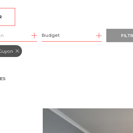
R
1
Budget
on
FILT
-Guyon
RES