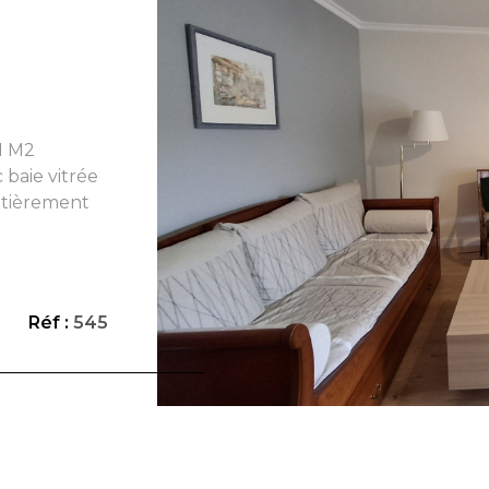
1 M2
VO
 baie vitrée
ntièrement
 wc séparé,
nt de 4,81 M2
hermes et
Réf :
545