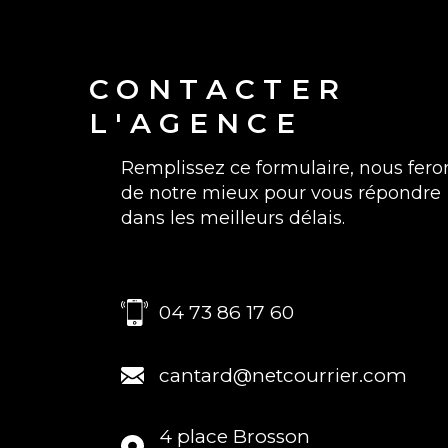
chaque appartement permettant d'avoir une c
individuelle ; l'isolation des combles a été égalem
récemment ainsi que l'ensemble des parties co
CONTACTER
viennent d'être refaite Côté transports en comm
L'AGENCE
trouve un arrêt de bus à 20 M de l'appt et la ga
Châtel-Guyon à moins de 10 minutes . Les autor
A71 sont accessibles à moins de 10 min.
Remplissez ce formulaire, nous fero
de notre mieux pour vous répondre
dans les meilleurs délais.
04 73 86 17 60
cantard@netcourrier.com
4 place Brosson