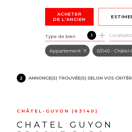
ACHETER
ESTIME
DE L'ANCIEN
Localisati
1
Type de bien
DE L'ANCIEN
DU NEUF
Appartement
63140 - Châtel
2
ANNONCE(S) TROUVÉE(S) SELON VOS CRITÈ
CHÂTEL-GUYON (63140)
CHATEL GUYON