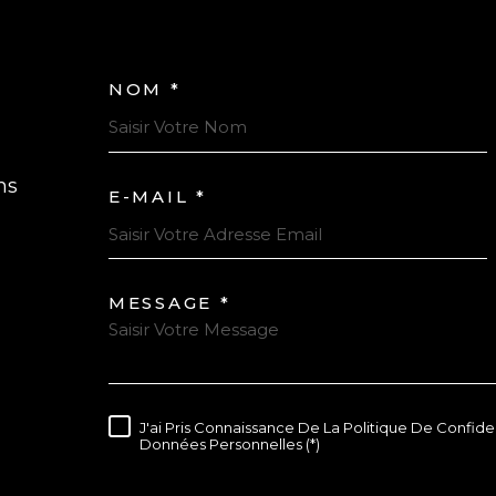
onsommation
ent réalisée
mmunes qui
NOM *
TRAD_MELTEM_VOS
un, on
re Riom-
outes A89 et
ns
E-MAIL *
MESSAGE *
TRAD_MELTEM_VOR
J'ai Pris Connaissance De La Politique De Confide
RÈGLEMENTATION
Données Personnelles (*)