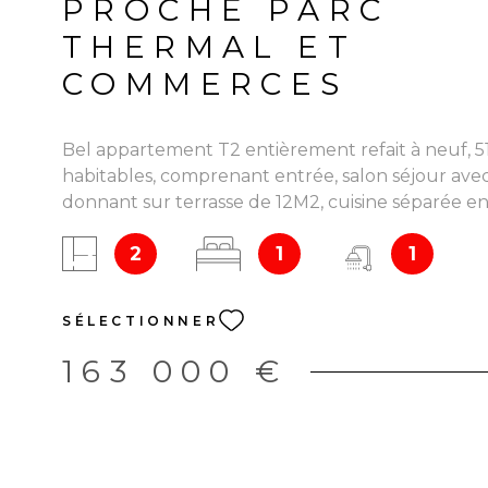
PROCHE PARC
THERMAL ET
COMMERCES
Bel appartement T2 entièrement refait à neuf, 5
habitables, comprenant entrée, salon séjour avec
donnant sur terrasse de 12M2, cuisine séparée e
équipée, une chambre avec terrasse, salle d'eau,
2
1
1
dressing. Garage de 18,50 M2 avec cellier attena
Dans résidence calme à deux pas du parc, des t
des commerces
SÉLECTIONNER
163 000 €