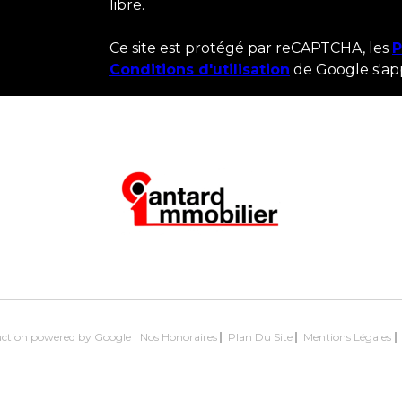
libre.
Ce site est protégé par reCAPTCHA, les
P
Conditions d'utilisation
de Google s'ap
duction powered by Google |
Nos Honoraires
Plan Du Site
Mentions Légales