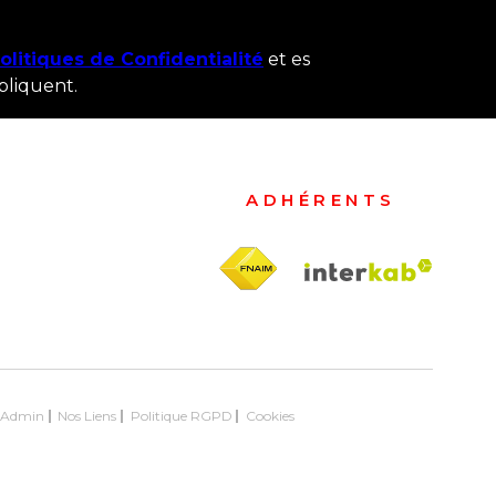
olitiques de Confidentialité
et es
pliquent.
ADHÉRENTS
Admin
Nos Liens
Politique RGPD
Cookies