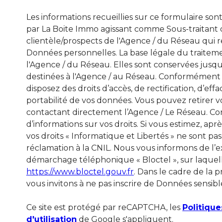
Les informations recueillies sur ce formulaire son
par La Boite Immo agissant comme Sous-traitant d
clientèle/prospects de l'Agence / du Réseau qui
Données personnelles. La base légale du traitemen
l'Agence / du Réseau. Elles sont conservées jus
destinées à l'Agence / au Réseau. Conformément à l
disposez des droits d’accès, de rectification, d’eff
portabilité de vos données. Vous pouvez retire
contactant directement l’Agence / Le Réseau. Con
d’informations sur vos droits. Si vous estimez, apr
vos droits « Informatique et Libertés » ne sont p
réclamation à la CNIL. Nous vous informons de l’ex
démarchage téléphonique « Bloctel », sur laquelle
https://www.bloctel.gouv.fr
. Dans le cadre de la
vous invitons à ne pas inscrire de Données sensible
Ce site est protégé par reCAPTCHA, les
Politique
d'utilisation
de Google s'appliquent.