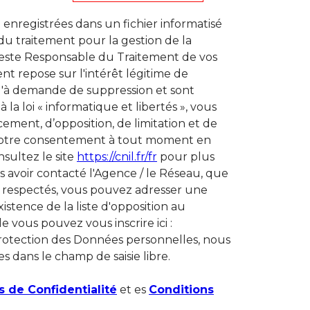
t enregistrées dans un fichier informatisé
u traitement pour la gestion de la
 reste Responsable du Traitement de vos
t repose sur l'intérêt légitime de
qu'à demande de suppression et sont
a loi « informatique et libertés », vous
acement, d’opposition, de limitation et de
r votre consentement à tout moment en
sultez le site
https://cnil.fr/fr
pour plus
ès avoir contacté l'Agence / le Réseau, que
as respectés, vous pouvez adresser une
istence de la liste d'opposition au
 vous pouvez vous inscrire ici :
 protection des Données personnelles, nous
s dans le champ de saisie libre.
s de Confidentialité
et es
Conditions