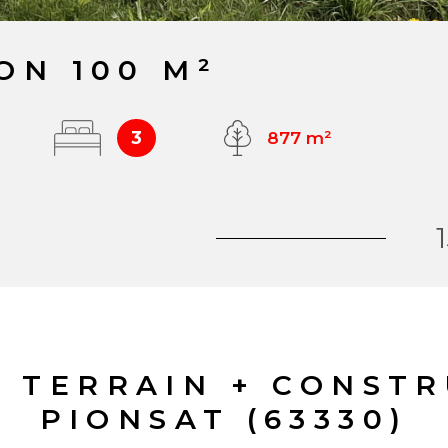
ON 100 M²
3
877 m²
 TERRAIN + CONST
PIONSAT (63330)