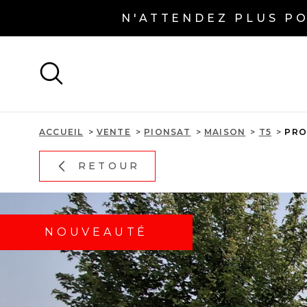
Aller
Aller
Aller
Aller
N'ATTENDEZ PLUS P
à
à
au
au
:
la
menu
contenu
recherche
principal
ACCUEIL
VENTE
PIONSAT
MAISON
T5
PRO
RETOUR
NOUVEAUTÉ